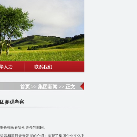
首页
>>
集团新闻
>> 正文
团参观考察
事长梅长春等相关领导陪同。
运营和项目未来发展的介绍；参观了集团企业文化中