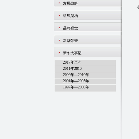
发展战略
组织架构
品牌视觉
新华荣誉
新华大事记
2017年至今
2011年2016
2006年—2010年
2001年—2005年
1997年—2000年