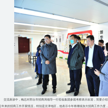
交流座谈中，梅总对邢台市招商局领导一行莅临集团参观考察表示欢迎，简要介绍
近年来的招商工作开展情况，特别是京津地区，他表示今年将继续加大招商工作力度