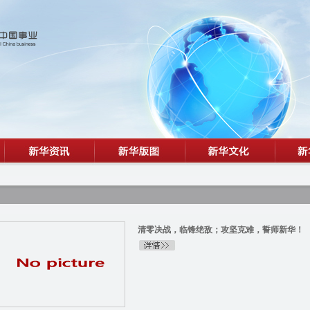
清零决战，临锋绝敌；攻坚克难，誓师新华！